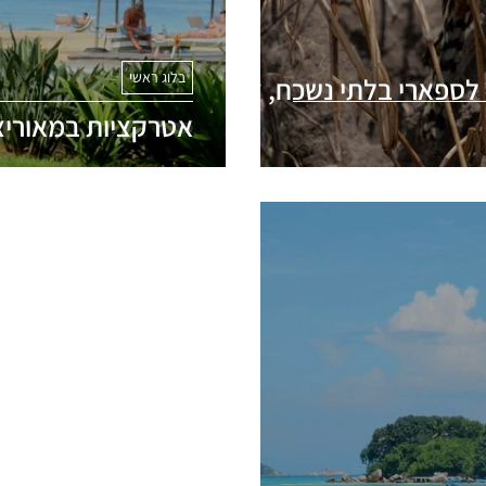
בלוג ראשי
 לספארי בלתי נשכח, זה
אטרקציות במאוריצ