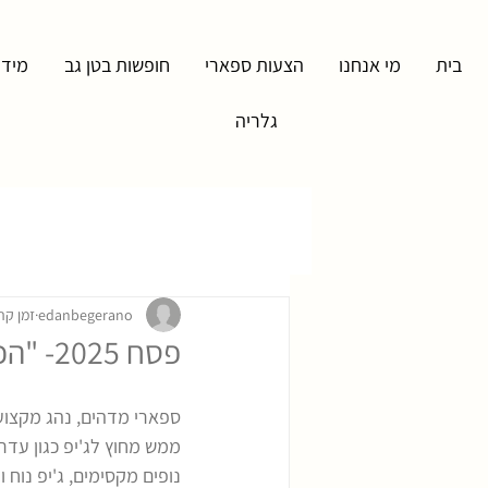
בית
מי אנחנו
הצעות ספארי
חופשות בטן גב
מידע
גלריה
edanbegerano
זמן קריאה 
פסח 2025- "הכל היה מתוקתק ומדוייק
ספארי מדהים, נהג מקצועי
ממש מחוץ לג'יפ כגון עדר 
נופים מקסימים, ג'יפ נוח