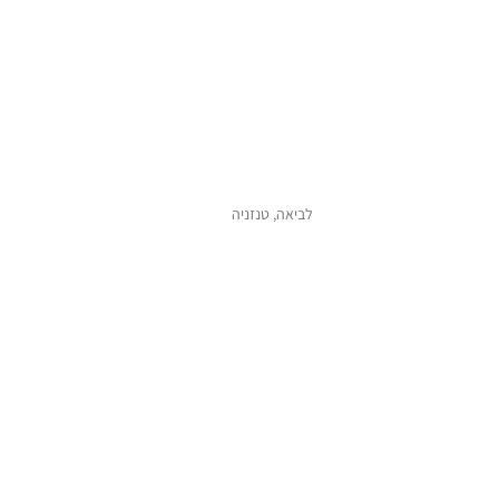
לביאה, טנזניה